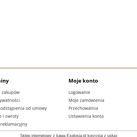
iny
Moje konto
n zakupów
Logowanie
rywatności
Moje zamówienia
 odstąpienia od umowy
Przechowalnia
 i zwroty
Ustawienia konta
 reklamacyjny
Sklep internetowy z kawą Explosia.pl korzysta z usług: