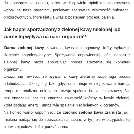
do sporządzania naparu, który według wielu opinii ma dobroczynny
wpływ na nasz organizm, ponieważ zachowuje większość substancji
prozdrowotnych, które ulatują wraz z postępem procesu palenia.
Jak napar sporządzony z zielonej kawy mielonej lub
ziarnistej wpływa na nasz organizm?
Ziarna zielonej kawy
zawierają kwas chlorogenowy, który wykazuje
działanie antyoksydacyjne. Spożywanie odpowiedniej ilości naparu z
zielonej kawy może spowalniać proces starzenia się komórek
organizmu.
Uważa się również, że
wywar z kawy zielonej
wspomaga proces
odchudzania. Dzieję się tak, gdyż substancje w niej zawarte hamują
tempo metabolizmu cukru, co sprzyja spalaniu tkanki tłuszczowej. Nie
bez znaczenia jest też znaczna zawartość kofeiny w kawie zielonej,
która dodając energii, umożliwia spalanie niechcianych kilogramów.
Na koniec warto wspomnieć, że zarówno
zielona kawa ziarnista
jak i
mielona nadają się do sporządzania naparu, z tym że w przypadku tej
pierwszej należy dłużej parzyć ziarna.