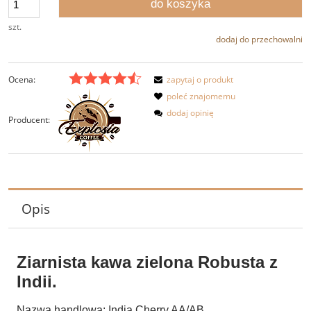
do koszyka
szt.
dodaj do przechowalni
Ocena:
zapytaj o produkt
poleć znajomemu
dodaj opinię
Producent:
Opis
Ziarnista kawa zielona Robusta z
Indii.
Nazwa handlowa: India Cherry AA/AB